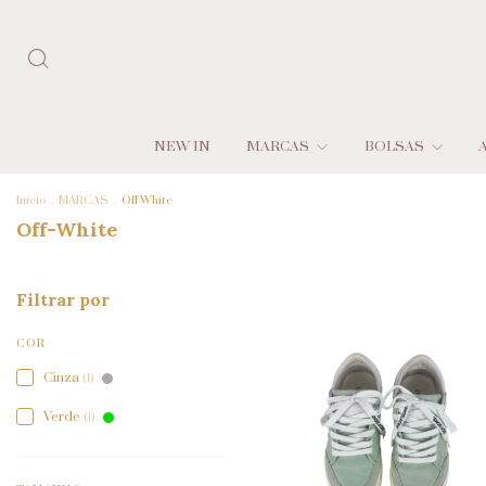
NEW IN
MARCAS
BOLSAS
Início
.
MARCAS
.
Off-White
Off-White
Filtrar por
COR
Cinza
(1)
Verde
(1)