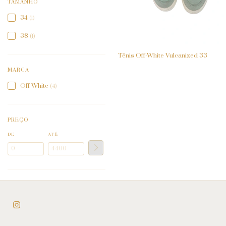
TAMANHO
34
(1)
38
(1)
Tênis Off-White Vulcanized 33
MARCA
Off-White
(4)
PREÇO
DE
ATÉ