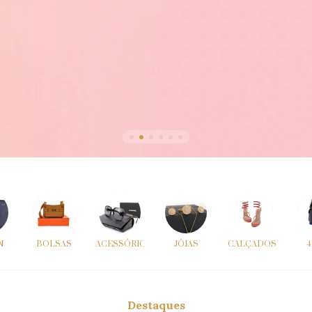
N
BOLSAS
ACESSÓRIOS
JÓIAS
CALÇADOS
4
Destaques